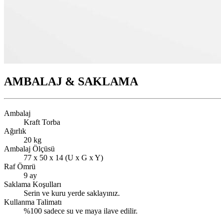
AMBALAJ & SAKLAMA
Ambalaj
Kraft Torba
Ağırlık
20 kg
Ambalaj Ölçüsü
77 x 50 x 14 (U x G x Y)
Raf Ömrü
9 ay
Saklama Koşulları
Serin ve kuru yerde saklayınız.
Kullanma Talimatı
%100 sadece su ve maya ilave edilir.