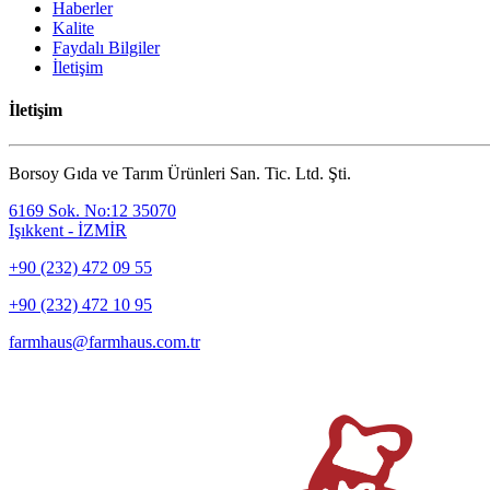
Haberler
Kalite
Faydalı Bilgiler
İletişim
İletişim
Borsoy Gıda ve Tarım Ürünleri San. Tic. Ltd. Şti.
6169 Sok. No:12 35070
Işıkkent - İZMİR
+90 (232) 472 09 55
+90 (232) 472 10 95
farmhaus@farmhaus.com.tr