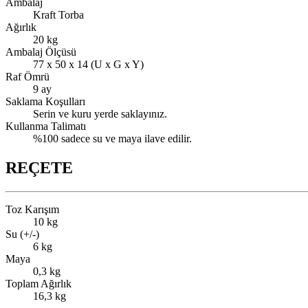
Ambalaj
Kraft Torba
Ağırlık
20 kg
Ambalaj Ölçüsü
77 x 50 x 14 (U x G x Y)
Raf Ömrü
9 ay
Saklama Koşulları
Serin ve kuru yerde saklayınız.
Kullanma Talimatı
%100 sadece su ve maya ilave edilir.
REÇETE
Toz Karışım
10 kg
Su (+/-)
6 kg
Maya
0,3 kg
Toplam Ağırlık
16,3 kg