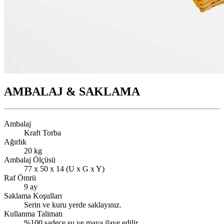
AMBALAJ & SAKLAMA
Ambalaj
Kraft Torba
Ağırlık
20 kg
Ambalaj Ölçüsü
77 x 50 x 14 (U x G x Y)
Raf Ömrü
9 ay
Saklama Koşulları
Serin ve kuru yerde saklayınız.
Kullanma Talimatı
%100 sadece su ve maya ilave edilir.