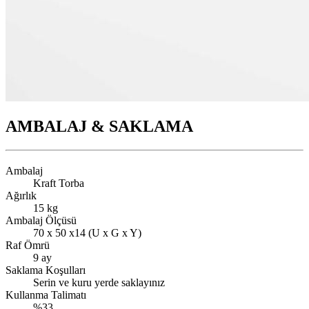
AMBALAJ & SAKLAMA
Ambalaj
Kraft Torba
Ağırlık
15 kg
Ambalaj Ölçüsü
70 x 50 x14 (U x G x Y)
Raf Ömrü
9 ay
Saklama Koşulları
Serin ve kuru yerde saklayınız
Kullanma Talimatı
%33